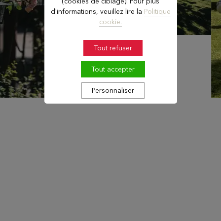
(cookies de ciblage). Pour plus
d'informations, veuillez lire la
Politique
cookie.
Tout refuser
Tout accepter
Personnaliser