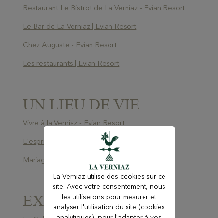
Restaurant Le Bistrot de La Verniaz - Evian Resort
Le Bar de La Verniaz | Evian Resort
Chez Auguste - Evian Resort
Les restaurants | Evian Resort
UN LIEU DE VIE
Vivre à la Verniaz - Evian Resort
L'esprit famille - Evian Resort
Mariages et Célébrations - Evian Resort
La Verniaz utilise des cookies sur ce
site. Avec votre consentement, nous
EXPÉRIENCES
les utiliserons pour mesurer et
analyser l'utilisation du site (cookies
analytiques), pour l'adapter à vos