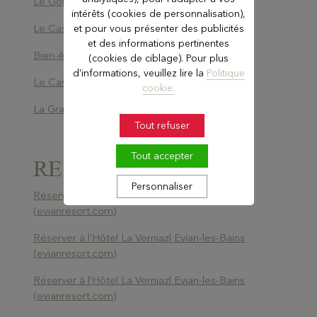
Le Golf | Evian Resort
intérêts (cookies de personnalisation),
Le Casino | Evian Resort
et pour vous présenter des publicités
et des informations pertinentes
Bien-être - Evian Resort
(cookies de ciblage). Pour plus
d'informations, veuillez lire la
Politique
Le Casino - Evian Resort
cookie.
La Grange au Lac | Evian Resort
Tout refuser
Tout accepter
RESERVER
Personnaliser
Réserver à l’Hôtel La Verniaz| Evian-les-Bains
(evianresort.com)
Réserver à l’Hôtel La Verniaz| Evian-les-Bains
(evianresort.com)
Réserver à l’Hôtel La Verniaz| Evian-les-Bains
(evianresort.com)